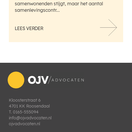
samenwonenden stijgt, maar het aantal
samenlevingscontr...
LEES VERDER
Kloosterstraat 6
4701 KK Roosendaal
T. 0165-555094
info@ojvadvocaten.nl
ojvadvocaten.nl