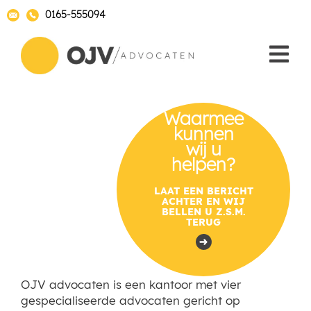
0165-555094
Waarmee
kunnen
wij u
helpen?
LAAT EEN BERICHT
ACHTER EN WIJ
BELLEN U Z.S.M.
TERUG
OJV advocaten is een kantoor met vier
gespecialiseerde advocaten gericht op