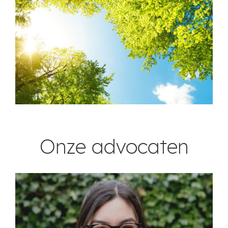
Realistisch.
Onze advocaten
Betrokken.
Oplossingsgericht.