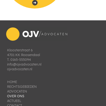
Kloosterstraat 6
4701 KK Roosendaal
T. 0165-555094
info@ojvadvocaten.nl
ojvadvocaten.nl
HOME
RECHTSGEBIEDEN
ADVOCATEN
OVER ONS
ACTUEEL
CONTACT