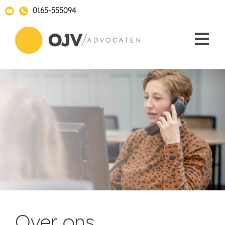
0165-555094
Realistisch.
Over ons