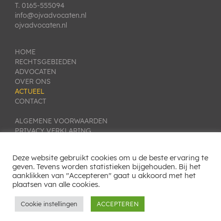
T. 0165-555094
info@ojvadvocaten.nl
ojvadvocaten.nl
HOME
RECHTSGEBIEDEN
ADVOCATEN
OVER ONS
ACTUEEL
CONTACT
ALGEMENE VOORWAARDEN
PRIVACY VERKLARING
KLACHTEN- EN GESCHILLENREGELING
COOKIE INSTELLINGEN
Deze website gebruikt cookies om u de beste ervaring te
geven. Tevens worden statistieken bijgehouden. Bij het
SITEMAP
aanklikken van "Accepteren" gaat u akkoord met het
plaatsen van alle cookies.
Cookie instellingen
ACCEPTEREN