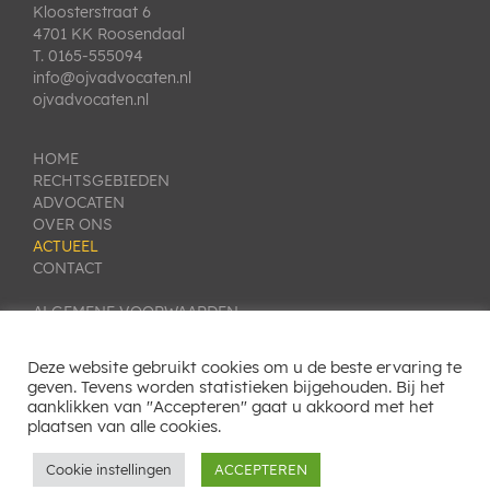
Kloosterstraat 6
4701 KK Roosendaal
T. 0165-555094
info@ojvadvocaten.nl
ojvadvocaten.nl
HOME
RECHTSGEBIEDEN
ADVOCATEN
OVER ONS
ACTUEEL
CONTACT
ALGEMENE VOORWAARDEN
PRIVACY VERKLARING
KLACHTEN- EN GESCHILLENREGELING
Deze website gebruikt cookies om u de beste ervaring te
COOKIE INSTELLINGEN
geven. Tevens worden statistieken bijgehouden. Bij het
aanklikken van "Accepteren" gaat u akkoord met het
SITEMAP
plaatsen van alle cookies.
Cookie instellingen
ACCEPTEREN