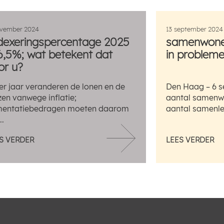
ovember 2024
13 september 2024
dexeringspercentage 2025
samenwonen
 6,5%; wat betekent dat
in problemen
or u?
er jaar veranderen de lonen en de
Den Haag – 6 s
jzen vanwege inflatie;
aantal samenwo
mentatiebedragen moeten daarom
aantal samenlev
..
S VERDER
LEES VERDER