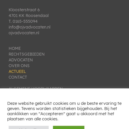
Kloosterstraat 6
4701 KK Roosendaal
T. 0165-555094
info@ojvadvocaten.nl
ojvadvocaten.nl
HOME
RECHTSGEBIEDEN
ADVOCATEN
OVER ONS
ACTUEEL
CONTACT
ALGEMENE VOORWAARDEN
PRIVACY VERKLARING
KLACHTEN- EN GESCHILLENREGELING
Deze website gebruikt cookies om u de beste ervaring te
COOKIE INSTELLINGEN
geven. Tevens worden statistieken bijgehouden. Bij het
aanklikken van "Accepteren" gaat u akkoord met het
SITEMAP
plaatsen van alle cookies.