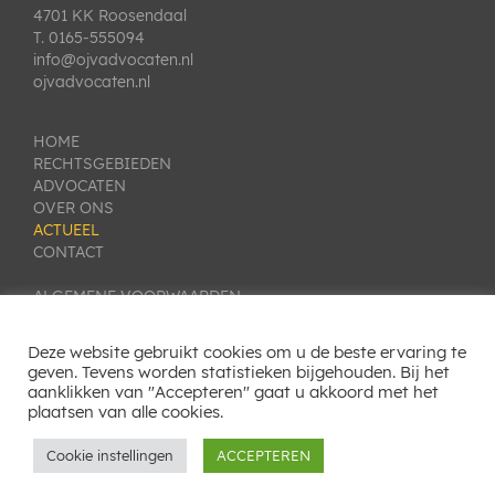
4701 KK Roosendaal
T. 0165-555094
info@ojvadvocaten.nl
ojvadvocaten.nl
HOME
RECHTSGEBIEDEN
ADVOCATEN
OVER ONS
ACTUEEL
CONTACT
ALGEMENE VOORWAARDEN
PRIVACY VERKLARING
KLACHTEN- EN GESCHILLENREGELING
Deze website gebruikt cookies om u de beste ervaring te
COOKIE INSTELLINGEN
geven. Tevens worden statistieken bijgehouden. Bij het
aanklikken van "Accepteren" gaat u akkoord met het
SITEMAP
plaatsen van alle cookies.
Cookie instellingen
ACCEPTEREN