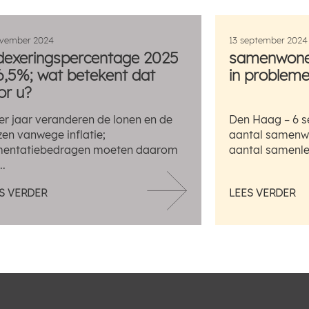
ovember 2024
13 september 2024
dexeringspercentage 2025
samenwonen
 6,5%; wat betekent dat
in problemen
or u?
er jaar veranderen de lonen en de
Den Haag – 6 s
jzen vanwege inflatie;
aantal samenwo
mentatiebedragen moeten daarom
aantal samenlev
..
S VERDER
LEES VERDER