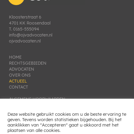
Kloosterstraat 6
4701 KK Roosendaal
T. 0165-555094
info@ojvadvocaten.nl
ojvadvocaten.nl
HOME
RECHTSGEBIEDEN
ADVOCATEN
OVER ONS
ACTUEEL
CONTACT
ALGEMENE VOORWAARDEN
PRIVACY VERKLARING
KLACHTEN- EN GESCHILLENREGELING
Deze website gebruikt cookies om u de beste ervaring te
COOKIE INSTELLINGEN
geven. Tevens worden statistieken bijgehouden. Bij het
aanklikken van "Accepteren" gaat u akkoord met het
SITEMAP
plaatsen van alle cookies.