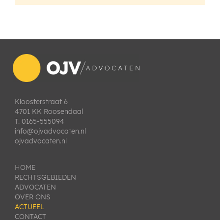
Kloosterstraat 6
4701 KK Roosendaal
T. 0165-555094
info@ojvadvocaten.nl
ojvadvocaten.nl
HOME
RECHTSGEBIEDEN
ADVOCATEN
OVER ONS
ACTUEEL
CONTACT