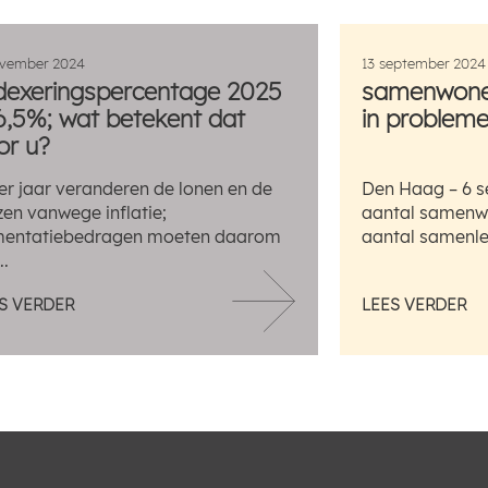
ovember 2024
13 september 2024
dexeringspercentage 2025
samenwonen
 6,5%; wat betekent dat
in problemen
or u?
er jaar veranderen de lonen en de
Den Haag – 6 s
jzen vanwege inflatie;
aantal samenwo
mentatiebedragen moeten daarom
aantal samenlev
..
S VERDER
LEES VERDER