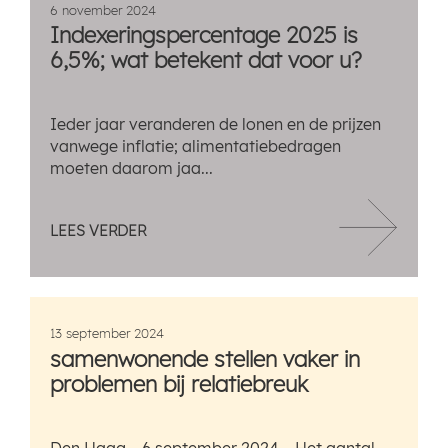
6 november 2024
Indexeringspercentage 2025 is
6,5%; wat betekent dat voor u?
Ieder jaar veranderen de lonen en de prijzen
vanwege inflatie; alimentatiebedragen
moeten daarom jaa...
LEES VERDER
13 september 2024
samenwonende stellen vaker in
problemen bij relatiebreuk
Den Haag – 6 september 2024 – Het aantal