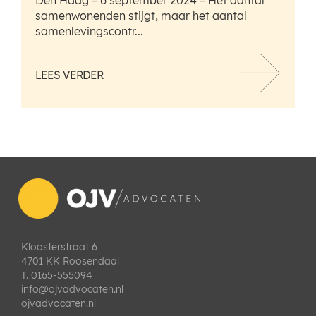
samenwonenden stijgt, maar het aantal
samenlevingscontr...
LEES VERDER
Kloosterstraat 6
4701 KK Roosendaal
T. 0165-555094
info@ojvadvocaten.nl
ojvadvocaten.nl