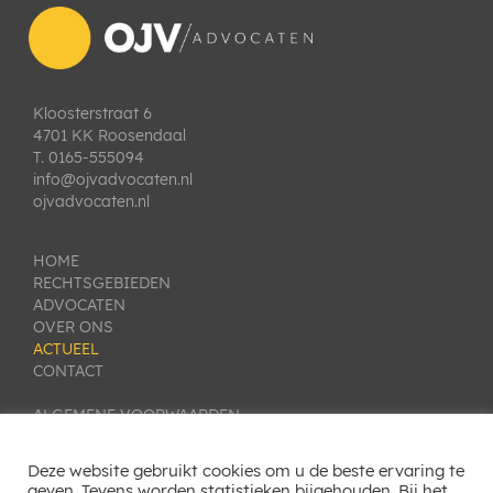
Kloosterstraat 6
4701 KK Roosendaal
T. 0165-555094
info@ojvadvocaten.nl
ojvadvocaten.nl
HOME
RECHTSGEBIEDEN
ADVOCATEN
OVER ONS
ACTUEEL
CONTACT
ALGEMENE VOORWAARDEN
PRIVACY VERKLARING
KLACHTEN- EN GESCHILLENREGELING
Deze website gebruikt cookies om u de beste ervaring te
COOKIE INSTELLINGEN
geven. Tevens worden statistieken bijgehouden. Bij het