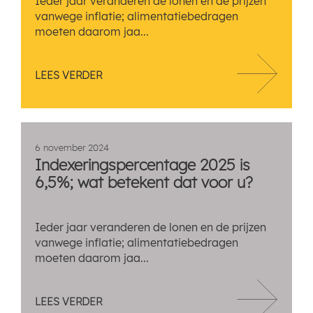
Ieder jaar veranderen de lonen en de prijzen
vanwege inflatie; alimentatiebedragen
moeten daarom jaa...
LEES VERDER
6 november 2024
Indexeringspercentage 2025 is
6,5%; wat betekent dat voor u?
Ieder jaar veranderen de lonen en de prijzen
vanwege inflatie; alimentatiebedragen
moeten daarom jaa...
LEES VERDER