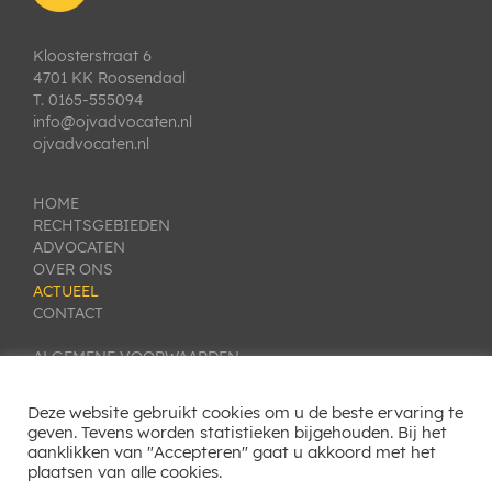
Kloosterstraat 6
4701 KK Roosendaal
T. 0165-555094
info@ojvadvocaten.nl
ojvadvocaten.nl
HOME
RECHTSGEBIEDEN
ADVOCATEN
OVER ONS
ACTUEEL
CONTACT
ALGEMENE VOORWAARDEN
PRIVACY VERKLARING
KLACHTEN- EN GESCHILLENREGELING
Deze website gebruikt cookies om u de beste ervaring te
COOKIE INSTELLINGEN
geven. Tevens worden statistieken bijgehouden. Bij het
aanklikken van "Accepteren" gaat u akkoord met het
SITEMAP
plaatsen van alle cookies.