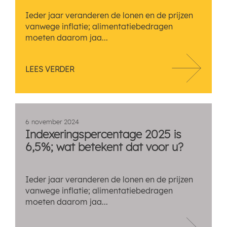
Ieder jaar veranderen de lonen en de prijzen
vanwege inflatie; alimentatiebedragen
moeten daarom jaa...
LEES VERDER
6 november 2024
Indexeringspercentage 2025 is
6,5%; wat betekent dat voor u?
Ieder jaar veranderen de lonen en de prijzen
vanwege inflatie; alimentatiebedragen
moeten daarom jaa...