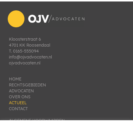
Kloosterstraat 6
4701 KK Roosendaal
T. 0165-555094
info@ojvadvocaten.nl
ojvadvocaten.nl
HOME
RECHTSGEBIEDEN
ADVOCATEN
OVER ONS
ACTUEEL
CONTACT
ALGEMENE VOORWAARDEN
PRIVACY VERKLARING
KLACHTEN- EN GESCHILLENREGELING