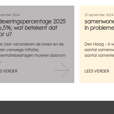
ovember 2024
13 september 2024
dexeringspercentage 2025
samenwonen
 6,5%; wat betekent dat
in problemen
or u?
er jaar veranderen de lonen en de
Den Haag – 6 s
jzen vanwege inflatie;
aantal samenwo
mentatiebedragen moeten daarom
aantal samenlev
..
S VERDER
LEES VERDER