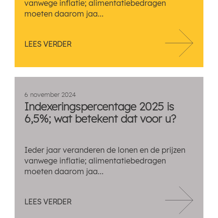
vanwege inflatie; alimentatiebedragen
moeten daarom jaa...
LEES VERDER
6 november 2024
Indexeringspercentage 2025 is
6,5%; wat betekent dat voor u?
Ieder jaar veranderen de lonen en de prijzen
vanwege inflatie; alimentatiebedragen
moeten daarom jaa...
LEES VERDER