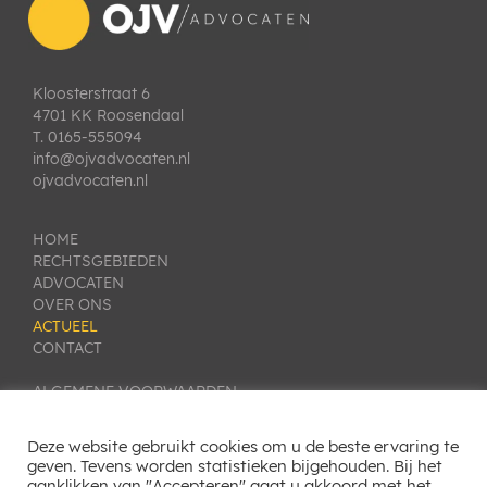
Kloosterstraat 6
4701 KK Roosendaal
T. 0165-555094
info@ojvadvocaten.nl
ojvadvocaten.nl
HOME
RECHTSGEBIEDEN
ADVOCATEN
OVER ONS
ACTUEEL
CONTACT
ALGEMENE VOORWAARDEN
PRIVACY VERKLARING
KLACHTEN- EN GESCHILLENREGELING
Deze website gebruikt cookies om u de beste ervaring te
COOKIE INSTELLINGEN
geven. Tevens worden statistieken bijgehouden. Bij het
aanklikken van "Accepteren" gaat u akkoord met het