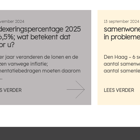
ovember 2024
13 september 2024
dexeringspercentage 2025
samenwonen
 6,5%; wat betekent dat
in problemen
or u?
er jaar veranderen de lonen en de
Den Haag – 6 s
jzen vanwege inflatie;
aantal samenwo
mentatiebedragen moeten daarom
aantal samenlev
..
S VERDER
LEES VERDER